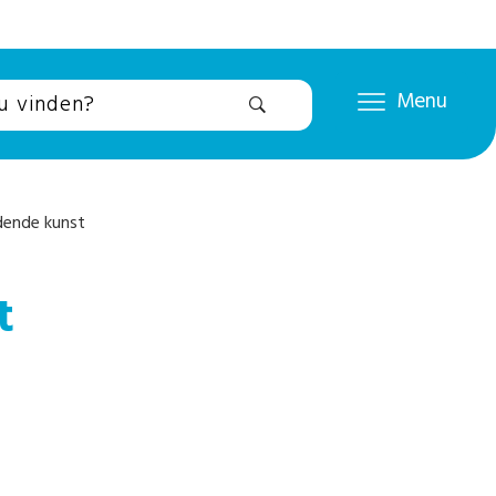
Menu
dende kunst
t