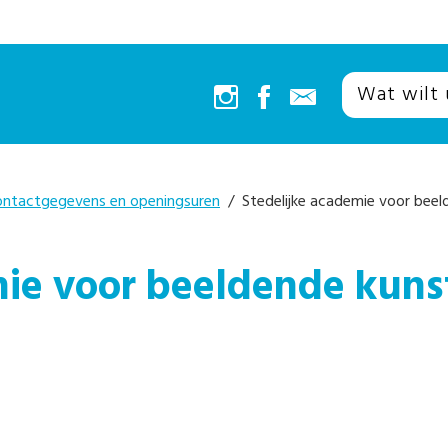
ontactgegevens en openingsuren
/ Stedelijke academie voor beel
mie voor beeldende kuns