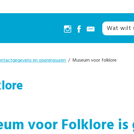
ontactgegevens en openingsuren
/ Museum voor folklore
lore
um voor Folklore is 