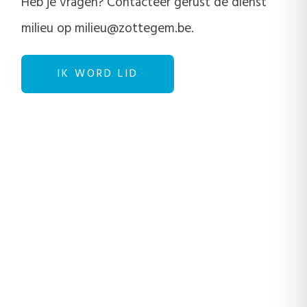
Heb je vragen? Contacteer gerust de dienst
milieu op milieu@zottegem.be.
IK WORD LID