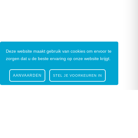
Deze website maakt gebruik van cookies om ervoor te
zorgen dat u de beste ervaring op onze website krijgt.
AANVAARDEN
STEL JE VOORKEUREN IN
Nieuwsbrief
|
Facebook
|
Instagram
Gustaaf Schockaertstraat 7, 9620 Zottegem |
09