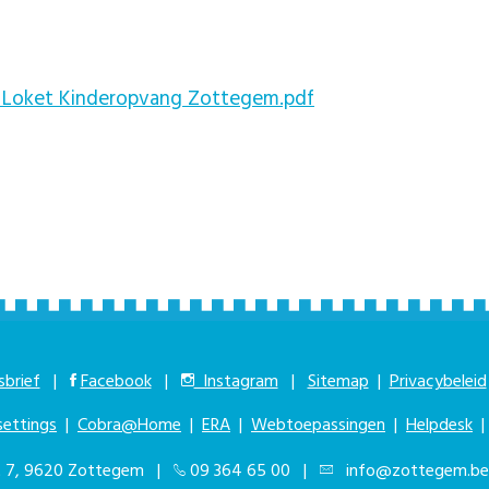
l Loket Kinderopvang Zottegem.pdf
brief
|
Facebook
|
Instagram
|
Sitemap
|
Privacybeleid
settings
|
Cobra@Home
|
ERA
|
Webtoepassingen
|
Helpdesk
at 7, 9620 Zottegem |
09 364 65 00
|
info@zottegem.be