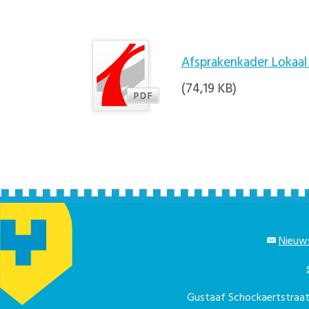
Afsprakenkader Lokaa
(74,19 KB)
Nieuws
Gustaaf Schockaertstra