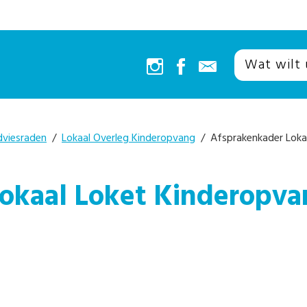
dviesraden
/
Lokaal Overleg Kinderopvang
/ Afsprakenkader Loka
Lokaal Loket Kinderopv