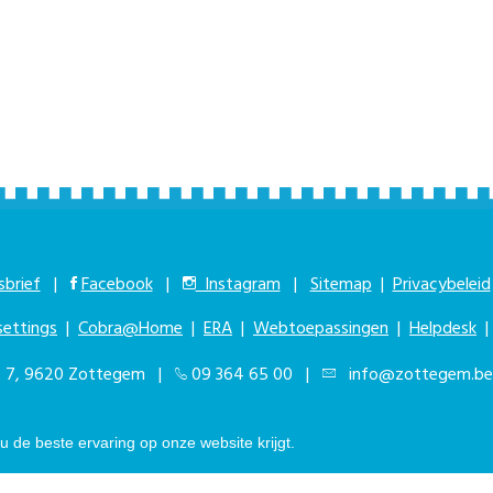
brief
|
Facebook
|
Instagram
|
Sitemap
|
Privacybeleid
settings
|
Cobra@Home
|
ERA
|
Webtoepassingen
|
Helpdesk
at 7, 9620 Zottegem |
09 364 65 00
|
info@zottegem.be
kbaar elke werkdag van 9.00u tot 12.00u | © Stad Zottegem | Powered by
T
 de beste ervaring op onze website krijgt.