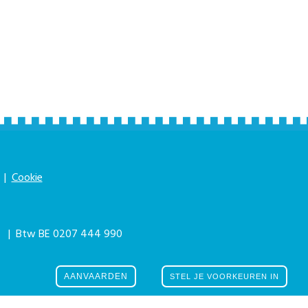
|
Cookie
|
| Btw BE 0207 444 990
he eForum Factory
AANVAARDEN
STEL JE VOORKEUREN IN