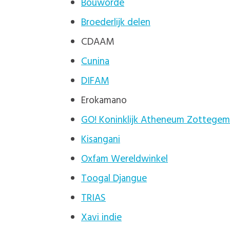
Bouworde
Broederlijk delen
CDAAM
Cunina
DIFAM
Erokamano
GO! Koninklijk Atheneum Zottegem
Kisangani
Oxfam Wereldwinkel
Toogal Djangue
TRIAS
Xavi indie