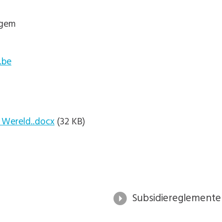
egem
.be
 Wereld..docx
(32 KB)
Subsidiereglemente