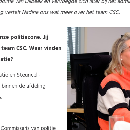
politie van Dilbeek en vervoegde zich later bij het admi
g vertelt Nadine ons wat meer over het team CSC.
nze politiezone. Jij
t team CSC. Waar vinden
atie?
atie en Steuncel -
 binnen de afdeling
.
 Commissaris van politie