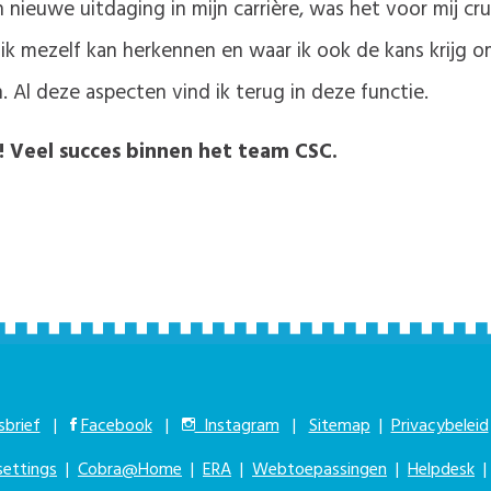
nieuwe uitdaging in mijn carrière, was het voor mij cr
k mezelf kan herkennen en waar ik ook de kans krijg o
. Al deze aspecten vind ik terug in deze functie.
! Veel succes binnen het team CSC.
brief
|
Facebook
|
Instagram
|
Sitemap
|
Privacybeleid
settings
|
Cobra@Home
|
ERA
|
Webtoepassingen
|
Helpdesk