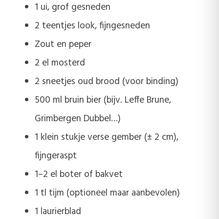
1 ui, grof gesneden
2 teentjes look, fijngesneden
Zout en peper
2 el mosterd
2 sneetjes oud brood (voor binding)
500 ml bruin bier (bijv. Leffe Brune,
Grimbergen Dubbel…)
1 klein stukje verse gember (± 2 cm),
fijngeraspt
1–2 el boter of bakvet
1 tl tijm (optioneel maar aanbevolen)
1 laurierblad