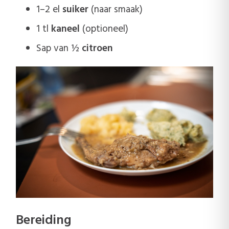
1–2 el
suiker
(naar smaak)
1 tl
kaneel
(optioneel)
Sap van ½
citroen
Bereiding