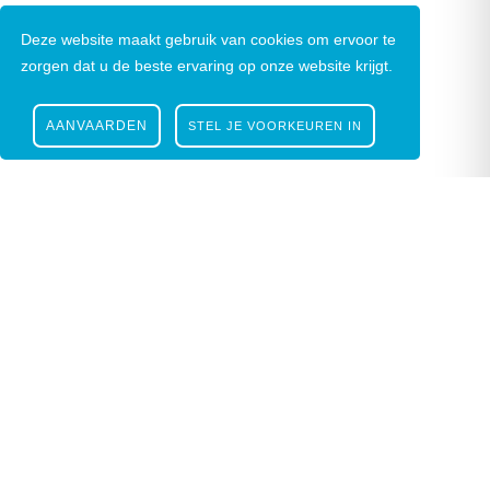
Deze website maakt gebruik van cookies om ervoor te
zorgen dat u de beste ervaring op onze website krijgt.
AANVAARDEN
STEL JE VOORKEUREN IN
Nieuwsbrief
|
Facebook
|
Instagram
Gustaaf Schockaertstraat 7, 9620 Zottegem |
09
364 65 00
|
info@zottegem.be
| Btw BE 0207