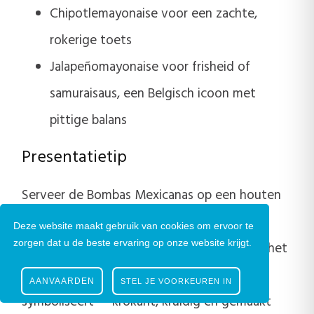
Chipotlemayonaise voor een zachte,
rokerige toets
Jalapeñomayonaise voor frisheid of
samuraisaus, een Belgisch icoon met
pittige balans
Presentatietip
Serveer de Bombas Mexicanas op een houten
plank met kleine sauskommetjes en verse
Deze website maakt gebruik van cookies om ervoor te
zorgen dat u de beste ervaring op onze website krijgt.
korianderblaadjes. Een gerecht dat perfect het
culinaire huwelijk tussen België en Mexico
AANVAARDEN
STEL JE VOORKEUREN IN
symboliseert — krokant, kruidig en gemaakt