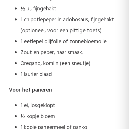
½ ui, fijngehakt
1 chipotlepeper in adobosaus, fijngehakt
(optioneel, voor een pittige toets)
1 eetlepel olijfolie of zonnebloemolie
Zout en peper, naar smaak.
Oregano, komijn (een sneufje)
1 laurier blaad
Voor het paneren
1 ei, losgeklopt
½ kopje bloem
1 kopje paneermeel of panko