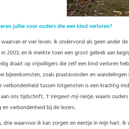
iseren jullie voor ouders die een kind verloren?
 waarvan er vier leven. Ik ondervond als geen ander de
 in 2003, en ik merkte toen een groot gebrek aan begrip
ig draait op vrijwilligers die zelf een kind verloren he
rlei bijeenkomsten, zoals praatavonden en wandelingen
e verbondenheid tussen lotgenoten is een krachtig mid
aan ons tijdschrift,
’t Vergeet-mij-nietje
, waarin ouder
g en verbondenheid bij de lezers.
rie waarvoor ik kan zorgen en eentje in mijn hart. Ik w