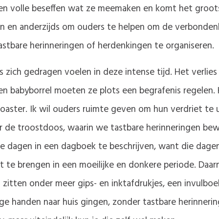
 ten volle beseffen wat ze meemaken en komt het groots
ngen en anderzijds om ouders te helpen om de verbonde
tbare herinneringen of herdenkingen te organiseren.
rs zich gedragen voelen in deze intense tijd. Het verl
en babyborrel moeten ze plots een begrafenis regelen.
oaster. Ik wil ouders ruimte geven om hun verdriet te ui
de troostdoos, waarin we tastbare herinneringen bewar
e dagen in een dagboek te beschrijven, want die dagen
t te brengen in een moeilijke en donkere periode. Daa
 zitten onder meer gips- en inktafdrukjes, een invulboe
e handen naar huis gingen, zonder tastbare herinnering