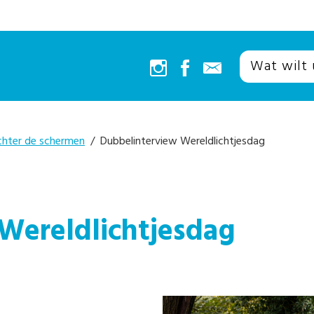
chter de schermen
/ Dubbelinterview Wereldlichtjesdag
Wereldlichtjesdag