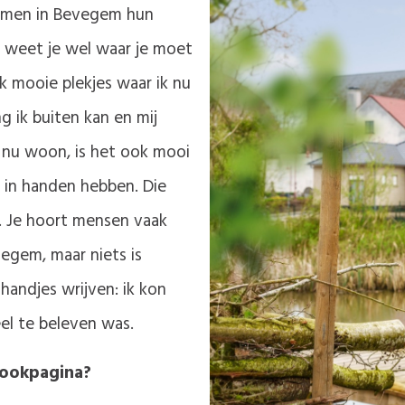
bomen in Bevegem hun
n weet je wel waar je moet
ok mooie plekjes waar ik nu
g ik buiten kan en mij
ik nu woon, is het ook mooi
e in handen hebben. Die
.. Je hoort mensen vaak
tegem, maar niets is
handjes wrijven: ik kon
el te beleven was.
bookpagina?