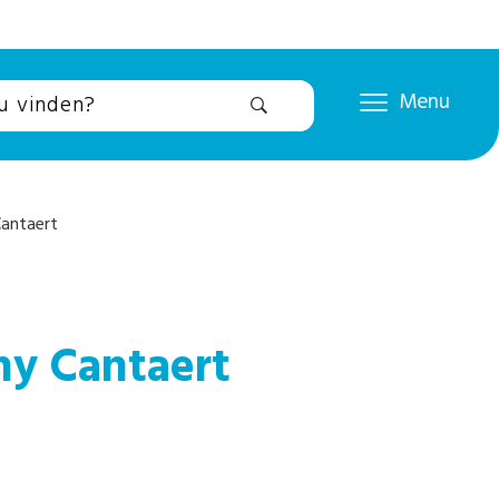
Menu
Cantaert
ny Cantaert