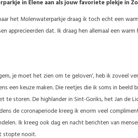
parkje in Elene aan als jouw favoriete plekje in
 maar het Molenwaterparkje draag ik toch echt een warm 
en apprecieerden dat. Ik draag hen allemaal een warm h
em, je moet het zien om te geloven', heb ik zoveel ver
s een keuze maken. Die reetjes die ik soms in beeld bra
t te storen. De highlander in Sint-Goriks, het Jan de Li
ijdens de coronaperiode kreeg ik enorm veel complime
andelen. Ik kreeg ook dag en nacht berichten van men
t stopte nooit.