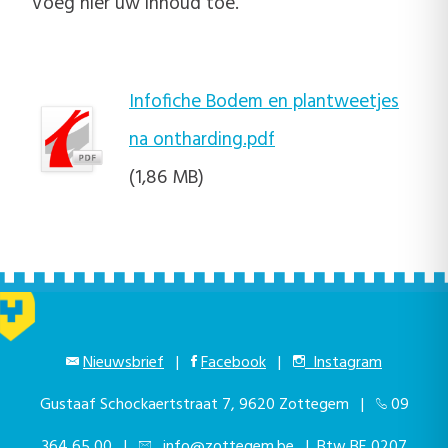
Voeg hier uw inhoud toe.
Infofiche Bodem en plantweetjes
na ontharding.pdf
(1,86 MB)
Nieuwsbrief
|
Facebook
|
Instagram
Gustaaf Schockaertstraat 7, 9620 Zottegem |
09
364 65 00
|
info@zottegem.be
| Btw BE 0207