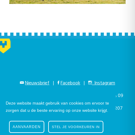
Nieuwsbrief
|
Facebook
|
Instagram
Gustaaf Schockaertstraat 7, 9620 Zottegem |
09
Deze website maakt gebruik van cookies om ervoor te
364 65 00
|
info@zottegem.be
| Btw BE 0207
zorgen dat u de beste ervaring op onze website krijgt.
444 990
AANVAARDEN
STEL JE VOORKEUREN IN