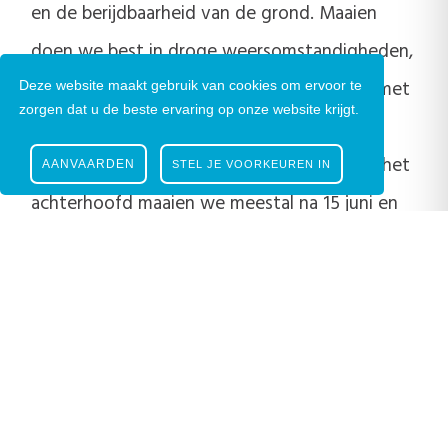
en de berijdbaarheid van de grond. Maaien
doen we best in droge weersomstandigheden,
zo beschadigen we de bodem niet. Zones met
Deze website maakt gebruik van cookies om ervoor te
zorgen dat u de beste ervaring op onze website krijgt.
bloembollen? Die maaien we pas na het
afsterven van de plant. Met al deze info in het
AANVAARDEN
STEL JE VOORKEUREN IN
achterhoofd maaien we meestal na 15 juni en
na 15 september. Zo geven we de fauna en
flora in onze stad alle kansen!
Zie je een van onze borden staan op een
groene locatie? Dan mag je er zeker van zijn
dat we volop inzetten op een bijvriendelijk
maaibeheer op deze plek!