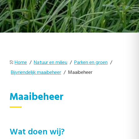
Home
/
Natuur en milieu
/
Parken en groen
/
Bijvriendelijk maaibeheer
/ Maaibeheer
Maaibeheer
Wat doen wij?