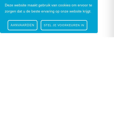
Deze website maakt gebruik van cookies om ervoor te
zorgen dat u de beste ervaring op onze website krijgt.
AANVAARDEN
STEL JE VOORKEUREN IN
Nieuwsbrief
|
Facebook
|
Instagram
Gustaaf Schockaertstraat 7, 9620 Zottegem |
09
364 65 00
|
info@zottegem.be
| Btw BE 0207
444 990
Telefonisch bereikbaar elke werkdag van 9.00u tot 12.00u | ©