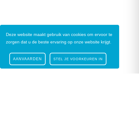
Deze website maakt gebruik van cookies om ervoor te
zorgen dat u de beste ervaring op onze website krijgt.
AANVAARDEN
STEL JE VOORKEUREN IN
Nieuwsbrief
|
Facebook
|
Instagram
Gustaaf Schockaertstraat 7, 9620 Zottegem |
09