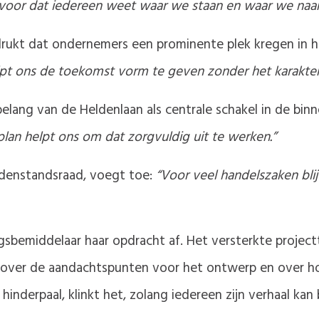
rvoor dat iedereen weet waar we staan en waar we naar
ukt dat ondernemers een prominente plek kregen in he
elpt ons de toekomst vorm te geven zonder het karakter 
belang van de Heldenlaan als centrale schakel in de bin
plan helpt ons om dat zorgvuldig uit te werken.”
ddenstandsraad, voegt toe:
“Voor veel handelszaken bli
sbemiddelaar haar opdracht af. Het versterkte project
 over de aandachtspunten voor het ontwerp en over hoe
inderpaal, klinkt het, zolang iedereen zijn verhaal kan b