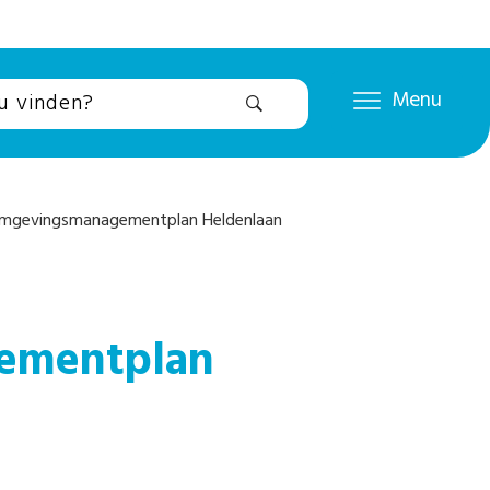
Menu
mgevingsmanagementplan Heldenlaan
ementplan