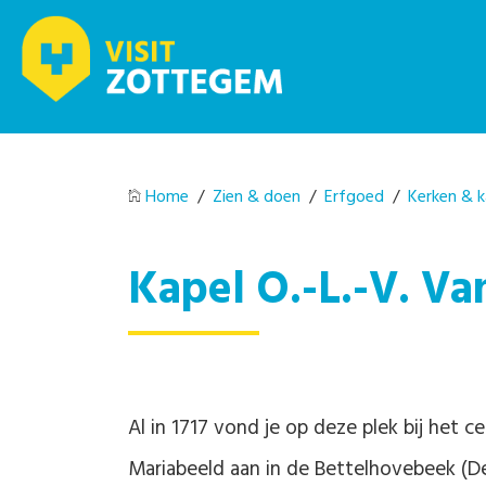
Home
/
Zien & doen
/
Erfgoed
/
Kerken & k
Kapel O.-L.-V. V
Al in 1717 vond je op deze plek bij het
Mariabeeld aan in de Bettelhovebeek (De