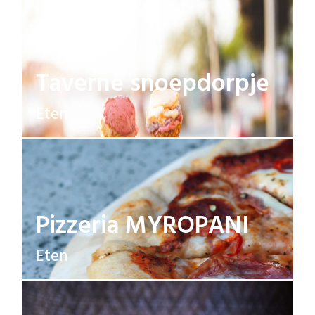
Taverne snoepdorpje
Eten
Pizzeria MYROPANI
Eten