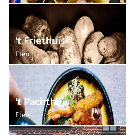
't Friethuis
Eten
't Pachthuis
Eten