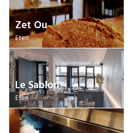
Zet Ou
Eten
Le Sablon
Eten