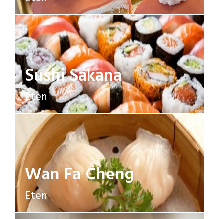
Sushi Sakana
Eten
Wan Fa Cheng
Eten