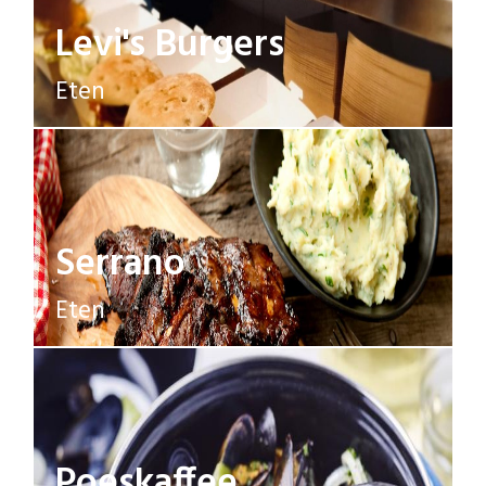
Levi's Burgers
Eten
Serrano
Eten
Poeskaffee