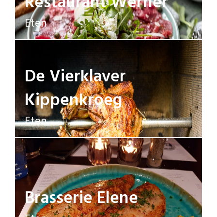
Restaurant Werner
Eten
De Vierklaver
Kippenkroeg
Eten
Brasserie Elene