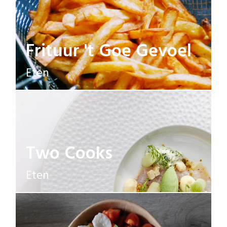
Frituur 't Goe Gevoel
Eten
Two Cooks
Eten