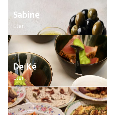
Sabine
Eten
De Ké
Eten