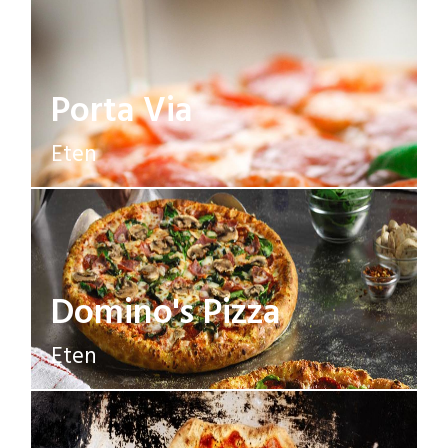
Porta Via
Eten
Domino's Pizza
Eten