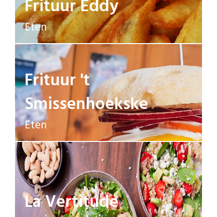
Frituur Eddy
Eten
Frituur 't
Smissenhoekske
Eten
La Vertitude