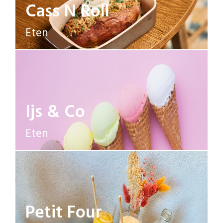
Cass N Roll
Eten
Ijs & Co
Eten
Petit Four