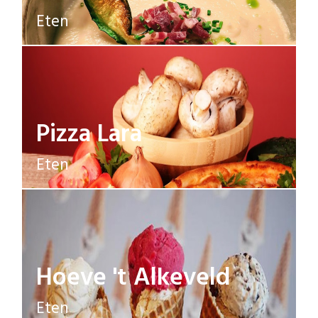
Eten
Pizza Lara
Eten
Hoeve 't Alkeveld
Eten