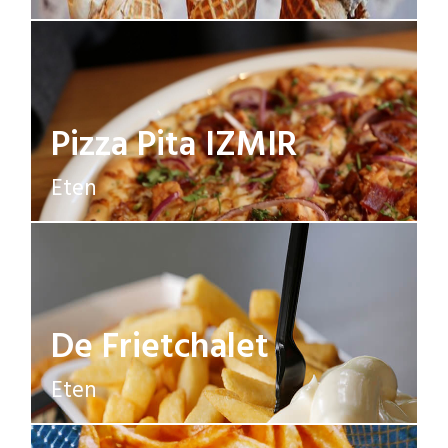
Pizza Pita IZMIR
Eten
De Frietchalet
Eten