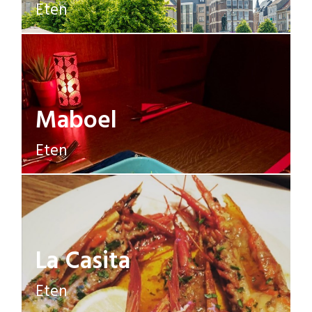
Eten
Maboel
Eten
La Casita
Eten