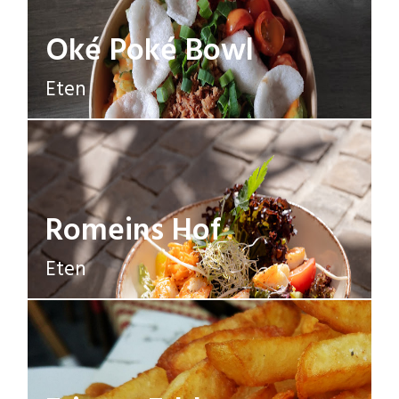
Oké Poké Bowl
Eten
Romeins Hof
Eten