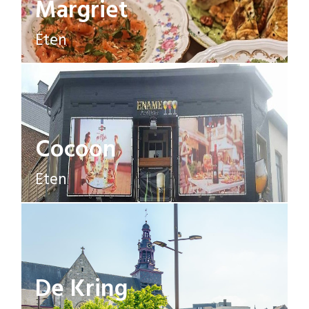
Margriet
Eten
Cocoon
Eten
De Kring