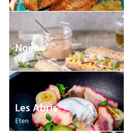
Eten
Noene
Eten
Les Abris
Eten