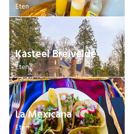
Eten
Kasteel Breivelde
Eten
La Mexicana
Eten