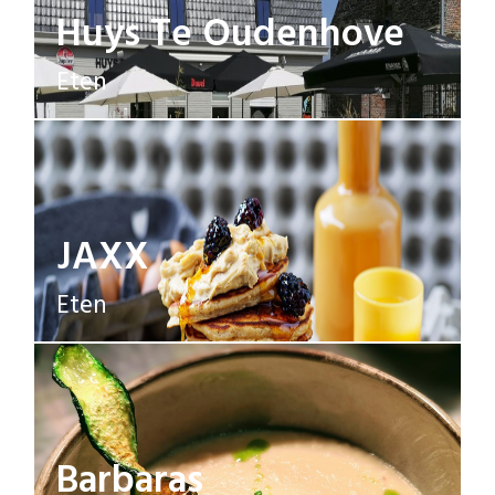
Huys Te Oudenhove
Eten
JAXX
Eten
Barbaras