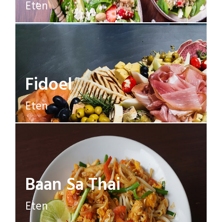
Eten
Fidoel
Eten
Baan Sa Thai
Eten