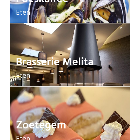
Eten
Brasserie Melita
Eten
Zoetegem
Eten