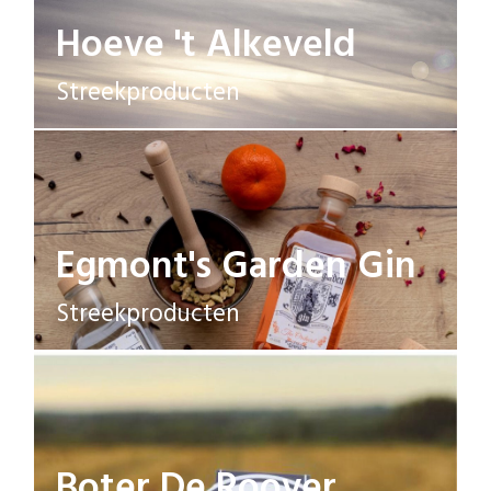
Hoeve 't Alkeveld
Streekproducten
Egmont's Garden Gin
Streekproducten
Boter De Roover