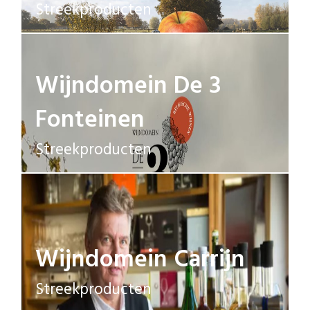
Streekproducten
Wijndomein De 3
Fonteinen
Streekproducten
Wijndomein Carrijn
Streekproducten