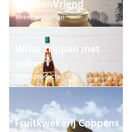
De BijenVriend
Streekproducten
Witte trippen met
suiker
Streekproducten
Fruitkwekerij Coppens