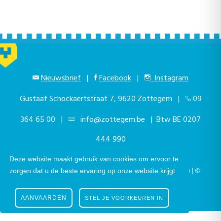
Nieuwsbrief
|
Facebook
|
Instagram
Gustaaf Schockaertstraat 7, 9620 Zottegem |
09
364 65 00
|
info@zottegem.be
| Btw BE 0207
444 990
Deze website maakt gebruik van cookies om ervoor te
Telefonisch bereikbaar elke werkdag van 9.00u tot 12.00u | ©
zorgen dat u de beste ervaring op onze website krijgt.
Stad Zottegem | Powered by
The eForum Factory
AANVAARDEN
STEL JE VOORKEUREN IN