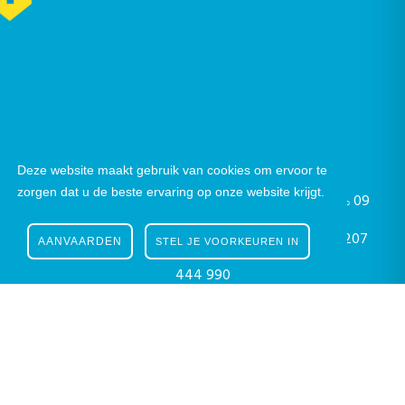
Nieuwsbrief
|
Facebook
|
Instagram
Deze website maakt gebruik van cookies om ervoor te
zorgen dat u de beste ervaring op onze website krijgt.
Gustaaf Schockaertstraat 7, 9620 Zottegem |
09
364 65 00
|
info@zottegem.be
| Btw BE 0207
AANVAARDEN
STEL JE VOORKEUREN IN
444 990
Telefonisch bereikbaar elke werkdag van 9.00u tot 12.00u | ©
Stad Zottegem | Powered by
The eForum Factory