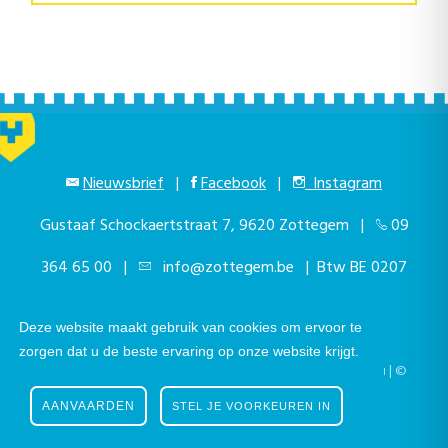
Nieuwsbrief
|
Facebook
|
Instagram
Gustaaf Schockaertstraat 7, 9620 Zottegem |
09
364 65 00
|
info@zottegem.be
| Btw BE 0207
444 990
Deze website maakt gebruik van cookies om ervoor te
zorgen dat u de beste ervaring op onze website krijgt.
Telefonisch bereikbaar elke werkdag van 9.00u tot 12.00u | ©
Stad Zottegem | Powered by
The eForum Factory
AANVAARDEN
STEL JE VOORKEUREN IN