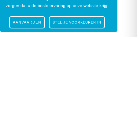
zorgen dat u de beste ervaring op onze website krijgt.
AANVAARDEN
STEL JE VOORKEUREN IN
Nieuwsbrief
|
Facebook
|
Instagram
Gustaaf Schockaertstraat 7, 9620 Zottegem |
09
364 65 00
|
info@zottegem.be
| Btw BE 0207
444 990