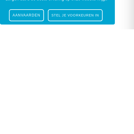
AANVAARDEN
STEL JE VOORKEUREN IN
Sportdienst
Bevegemsevijvers 1, 9620 Zottegem
09 364 53 20
sportdienst@zottegem.be