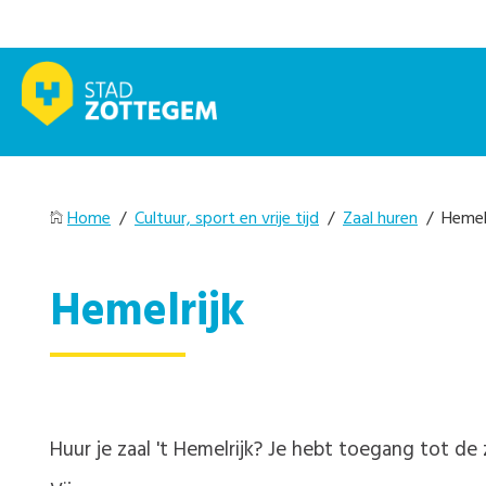
Home
/
Cultuur, sport en vrije tijd
/
Zaal huren
/ Hemelr
Hemelrijk
Huur je zaal 't Hemelrijk? Je hebt toegang tot d