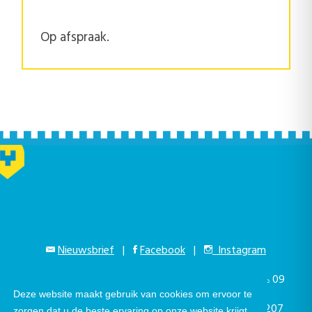
Op afspraak.
Nieuwsbrief
|
Facebook
|
Instagram
Gustaaf Schockaertstraat 7, 9620 Zottegem |
09
Deze website maakt gebruik van cookies om ervoor te
364 65 00
|
info@zottegem.be
| Btw BE 0207
zorgen dat u de beste ervaring op onze website krijgt.