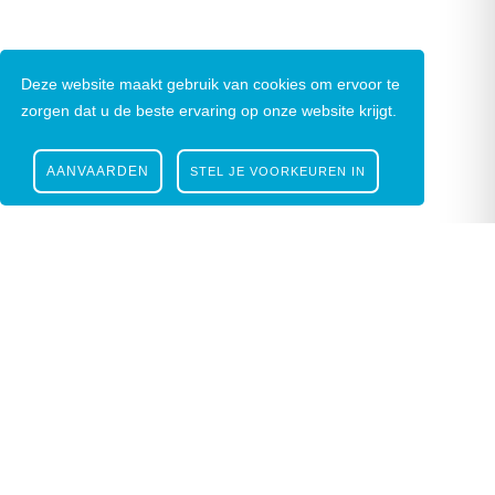
Deze website maakt gebruik van cookies om ervoor te
zorgen dat u de beste ervaring op onze website krijgt.
AANVAARDEN
STEL JE VOORKEUREN IN
Nieuwsbrief
|
Facebook
|
Instagram
Gustaaf Schockaertstraat 7, 9620 Zottegem |
09
364 65 00
|
info@zottegem.be
| Btw BE 0207
444 990