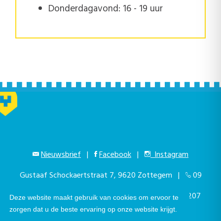
Donderdagavond: 16 - 19 uur
Nieuwsbrief
|
Facebook
|
Instagram
Gustaaf Schockaertstraat 7, 9620 Zottegem |
09
364 65 00
|
info@zottegem.be
| Btw BE 0207
Deze website maakt gebruik van cookies om ervoor te
zorgen dat u de beste ervaring op onze website krijgt.
444 990