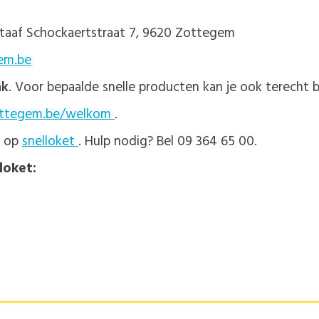
staaf Schockaertstraat 7, 9620 Zottegem
em.be
ak
. Voor bepaalde snelle producten kan je ook terecht bi
ttegem.be/welkom
.
e op
snelloket
. Hulp nodig? Bel 09 364 65 00.
loket: