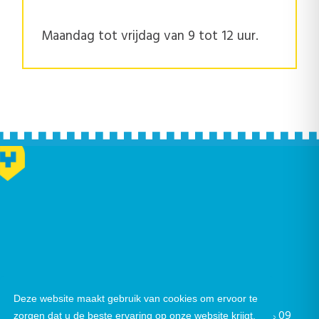
Maandag tot vrijdag van 9 tot 12 uur.
Nieuwsbrief
|
Facebook
|
Instagram
Deze website maakt gebruik van cookies om ervoor te
Gustaaf Schockaertstraat 7, 9620 Zottegem |
09
zorgen dat u de beste ervaring op onze website krijgt.