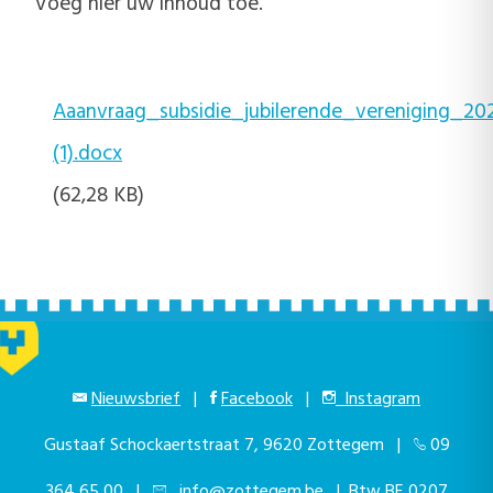
Voeg hier uw inhoud toe.
Aaanvraag_subsidie_jubilerende_vereniging_2
(1).docx
(62,28 KB)
Nieuwsbrief
|
Facebook
|
Instagram
Gustaaf Schockaertstraat 7, 9620 Zottegem |
09
364 65 00
|
info@zottegem.be
| Btw BE 0207