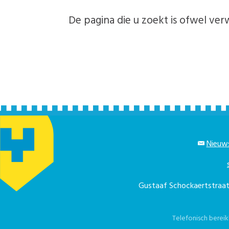
De pagina die u zoekt is ofwel verw
Nieuws
Gustaaf Schockaertstra
Telefonisch berei