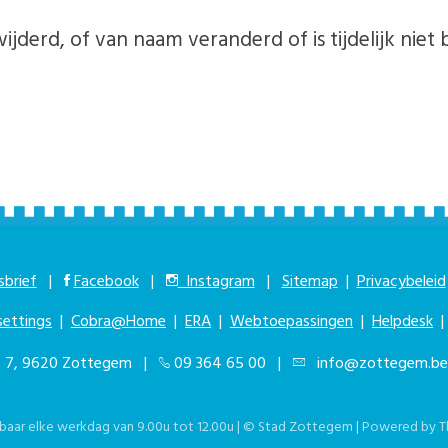
ijderd, of van naam veranderd of is tijdelijk niet 
brief
|
Facebook
|
Instagram
|
Sitemap
|
Privacybeleid
settings
|
Cobra@Home
|
ERA
|
Webtoepassingen
|
Helpdesk
at 7, 9620 Zottegem |
09 364 65 00
|
info@zottegem.be
kbaar elke werkdag van 9.00u tot 12.00u | © Stad Zottegem | Powered by
T