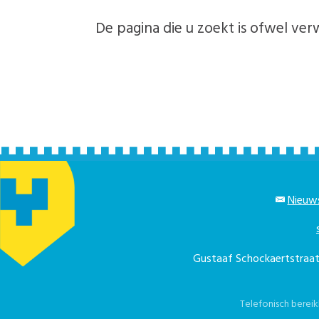
De pagina die u zoekt is ofwel verw
Nieuws
Gustaaf Schockaertstra
Telefonisch berei