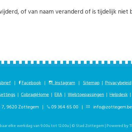
ijderd, of van naam veranderd of is tijdelijk niet 
brief
|
Facebook
|
Instagram
|
Sitemap
|
Privacybeleid
settings
|
Cobra@Home
|
ERA
|
Webtoepassingen
|
Helpdesk
at 7, 9620 Zottegem |
09 364 65 00
|
info@zottegem.be
kbaar elke werkdag van 9.00u tot 12.00u | © Stad Zottegem | Powered by
T