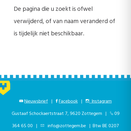
De pagina die u zoekt is ofwel
verwijderd, of van naam veranderd of
is tijdelijk niet beschikbaar.
Nieuwsbrief
|
Facebook
|
Instagram
Gustaaf Schockaertstraat 7, 9620 Zottegem |
09
364 65 00
|
info@zottegem.be
| Btw BE 0207