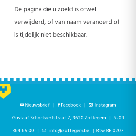
De pagina die u zoekt is ofwel
verwijderd, of van naam veranderd of
is tijdelijk niet beschikbaar.
Nieuwsbrief
|
Facebook
|
Instagram
Gustaaf Schockaertstraat 7, 9620 Zottegem |
09
364 65 00
|
info@zottegem.be
| Btw BE 0207