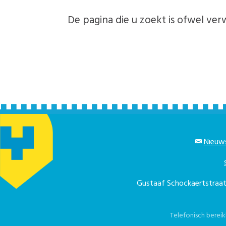
De pagina die u zoekt is ofwel verw
Nieuws
Gustaaf Schockaertstra
Telefonisch berei