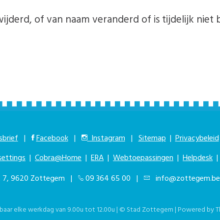
ijderd, of van naam veranderd of is tijdelijk niet 
brief
|
Facebook
|
Instagram
|
Sitemap
|
Privacybeleid
settings
|
Cobra@Home
|
ERA
|
Webtoepassingen
|
Helpdesk
at 7, 9620 Zottegem |
09 364 65 00
|
info@zottegem.be
kbaar elke werkdag van 9.00u tot 12.00u | © Stad Zottegem | Powered by
T